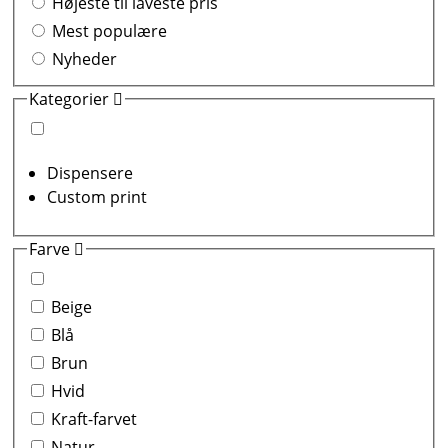
Højeste til laveste pris
Mest populære
Nyheder
Kategorier
Dispensere
Custom print
Farve
Beige
Blå
Brun
Hvid
Kraft-farvet
Natur