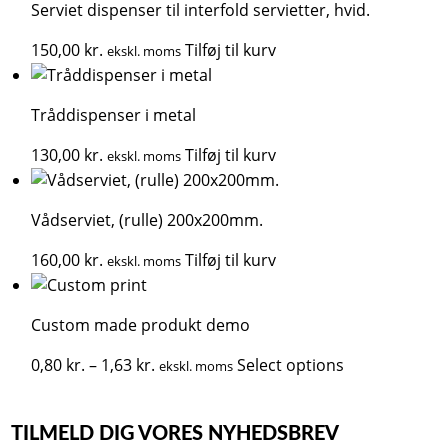
Serviet dispenser til interfold servietter, hvid.
150,00
kr.
Tilføj til kurv
ekskl. moms
Tråddispenser i metal
130,00
kr.
Tilføj til kurv
ekskl. moms
Vådserviet, (rulle) 200x200mm.
160,00
kr.
Tilføj til kurv
ekskl. moms
Custom made produkt demo
Prisinterval:
Dette
0,80
kr.
–
1,63
kr.
Select options
ekskl. moms
0,80 kr.
vare
til
har
TILMELD DIG VORES NYHEDSBREV
1,63 kr.
flere