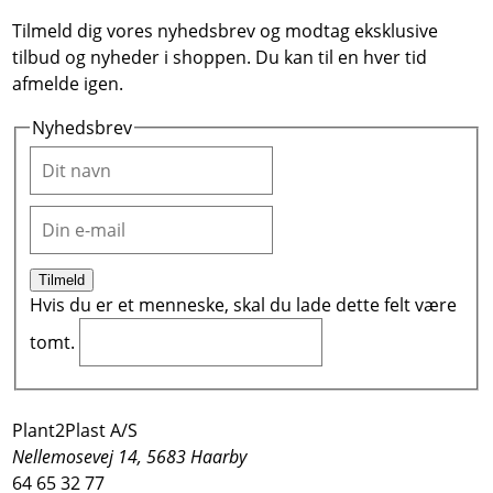
varianter.
Tilmeld dig vores nyhedsbrev og modtag eksklusive
Mulighedern
tilbud og nyheder i shoppen. Du kan til en hver tid
kan
afmelde igen.
vælges
på
Nyhedsbrev
varesiden
Tilmeld
Hvis du er et menneske, skal du lade dette felt være
tomt.
Plant2Plast A/S
Nellemosevej 14, 5683 Haarby
64 65 32 77